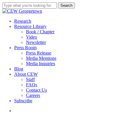
Skip
Search
to
Close
main
Search
content
search
Menu
Research
Resource Library
Book / Chapter
Video
Newsletter
Press Room
Press Release
Media Mentions
Media Inquiries
Blog
About CEW
Staff
FAQs
Contact Us
Careers
Subscribe
search