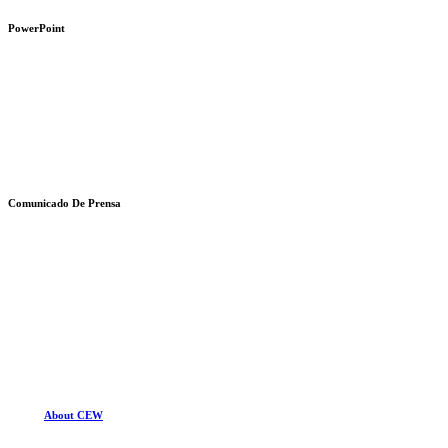
Learn
more
PowerPoint
Learn
more
Comunicado De Prensa
Learn
more
About CEW