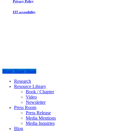
Privacy Policy
EIT accessibility
Share
Share
Share
Share
Close
Research
Menu
Resource Library
Book / Chapter
Video
Newsletter
Press Room
Press Release
Media Mentions
Media Inquiries
Blog