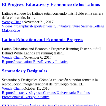
y
El Progreso Educativo y Económico de los Latinos
Económico
de
Latinos Aunque los Latinos están corriendo más rápido en la carrera
los
de la educación, los…
Latinos
Wendy Chang
November 21, 2017
Latino
Videos
Infographics
Reports
Diversity Initiative
Future Salaries
College
Education
Majors
Race
and
Economic
Latino Education and Economic Progress
Progress
Latino Education and Economic Progress: Running Faster but Still
Behind While Latinos are running faster…
Wendy Chang
November 6, 2017
Separados
Reports
Presentations
Raza
Diversity Initiative
y
Desiguales
Separados y Desiguales
Separados y Desiguales: Cómo la educación superior fomenta la
reproducción intergeneracional del privilegio racial El…
Wendy Chang
October 11, 2016
El
Reports
Interactives
Ingresos
Carreras Universitarias
Rumbos
Valor
Profesionales
Diversity Initiative
Económico
de