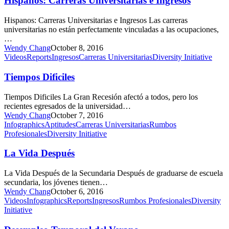
Hispanos: Carreras Universitarias e Ingresos
Ingresos
Hispanos: Carreras Universitarias e Ingresos Las carreras
universitarias no están perfectamente vinculadas a las ocupaciones,
…
Wendy Chang
October 8, 2016
Tiempos
Videos
Reports
Ingresos
Carreras Universitarias
Diversity Initiative
Dificiles
Tiempos Dificiles
Tiempos Dificiles La Gran Recesión afectó a todos, pero los
recientes egresados de la universidad…
Wendy Chang
October 7, 2016
La
Infographics
Aptitudes
Carreras Universitarias
Rumbos
Vida
Profesionales
Diversity Initiative
Después
La Vida Después
La Vida Después de la Secundaria Después de graduarse de escuela
secundaria, los jóvenes tienen…
Wendy Chang
October 6, 2016
Desempleo
Videos
Infographics
Reports
Ingresos
Rumbos Profesionales
Diversity
Temporal
Initiative
del
Verano