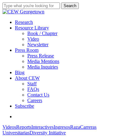
Skip
Search
to
Close
main
Search
content
search
Menu
Research
Resource Library
Book / Chapter
Video
Newsletter
Press Room
Press Release
Media Mentions
Media Inquiries
Blog
About CEW
Staff
FAQs
Contact Us
Careers
Subscribe
search
El
Videos
Reports
Interactives
Ingresos
Raza
Carreras
Progreso
Universitarias
Diversity Initiative
Educativo