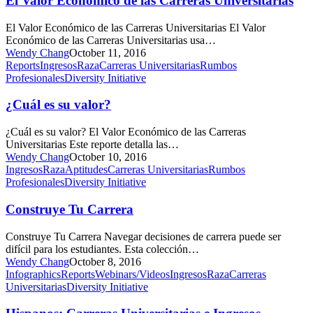
El Valor Económico de las Carreras Universitarias
las
Carreras
El Valor Económico de las Carreras Universitarias El Valor
Universitarias
Económico de las Carreras Universitarias usa…
Wendy Chang
October 11, 2016
¿Cuál
Reports
Ingresos
Raza
Carreras Universitarias
Rumbos
es
Profesionales
Diversity Initiative
su
valor?
¿Cuál es su valor?
¿Cuál es su valor? El Valor Económico de las Carreras
Universitarias Este reporte detalla las…
Wendy Chang
October 10, 2016
Construye
Ingresos
Raza
Aptitudes
Carreras Universitarias
Rumbos
Tu
Profesionales
Diversity Initiative
Carrera
Construye Tu Carrera
Construye Tu Carrera Navegar decisiones de carrera puede ser
difícil para los estudiantes. Esta colección…
Wendy Chang
October 8, 2016
Hispanos:
Infographics
Reports
Webinars/Videos
Ingresos
Raza
Carreras
Carreras
Universitarias
Diversity Initiative
Universitarias
e